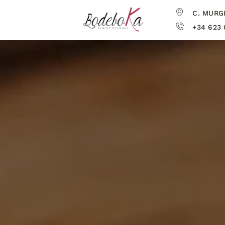
C. MURGI
+34 623 